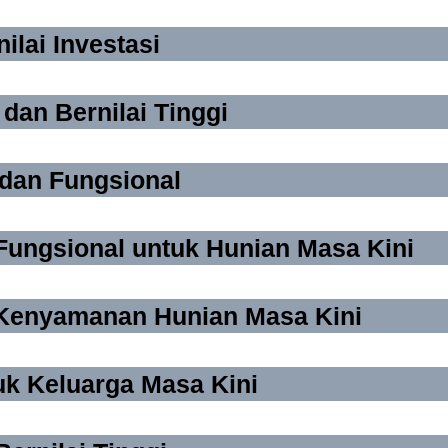
lai Investasi
an Bernilai Tinggi
dan Fungsional
Fungsional untuk Hunian Masa Kini
 Kenyamanan Hunian Masa Kini
k Keluarga Masa Kini