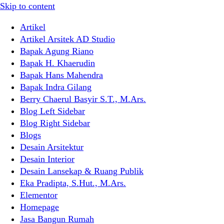
Skip to content
Artikel
Artikel Arsitek AD Studio
Bapak Agung Riano
Bapak H. Khaerudin
Bapak Hans Mahendra
Bapak Indra Gilang
Berry Chaerul Basyir S.T., M.Ars.
Blog Left Sidebar
Blog Right Sidebar
Blogs
Desain Arsitektur
Desain Interior
Desain Lansekap & Ruang Publik
Eka Pradipta, S.Hut., M.Ars.
Elementor
Homepage
Jasa Bangun Rumah