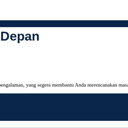
 Depan
sa Arsitek Pro
erpengalaman, yang segera membantu Anda merencanakan mas