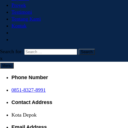
Proyek
Testimoni
Tentang Kami
Kontak
Search for:
x
Menu
Phone Number
0851-8327-8991
Contact Address
Kota Depok
Email Address