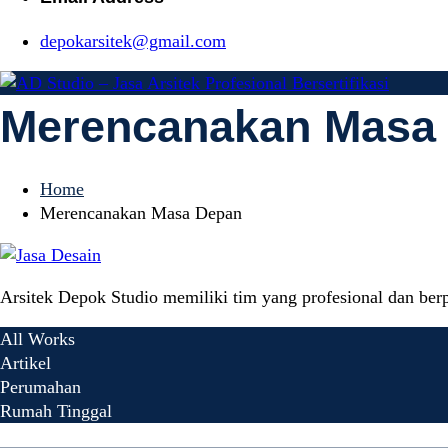
depokarsitek@gmail.com
Merencanakan Masa
AD Studio – Ja
AD Studio – Jasa Arsitek Profesional Bersertifikasi
Home
Bersertifikasi
Merencanakan Masa Depan
Arsitek Depok Studio memiliki tim yang profesional dan b
All Works
Artikel
Perumahan
Rumah Tinggal