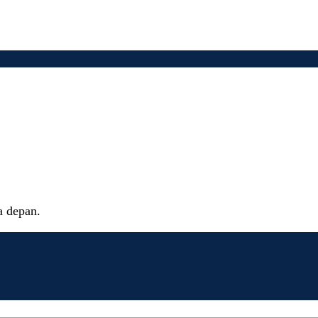
fesional
a depan.