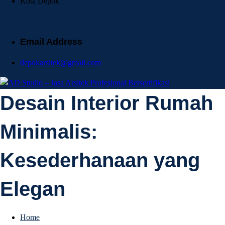
Kota Depok
Email Address
depokarsitek@gmail.com
AD Studio – Jasa
Desain Interior Rumah
AD Studio – Jasa Arsitek Profesional Bersertifikasi
Minimalis:
Arsitek Profesional
Kesederhanaan yang
Bersertifikasi
Elegan
Home