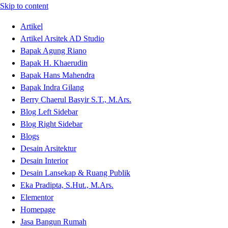
Skip to content
Artikel
Artikel Arsitek AD Studio
Bapak Agung Riano
Bapak H. Khaerudin
Bapak Hans Mahendra
Bapak Indra Gilang
Berry Chaerul Basyir S.T., M.Ars.
Blog Left Sidebar
Blog Right Sidebar
Blogs
Desain Arsitektur
Desain Interior
Desain Lansekap & Ruang Publik
Eka Pradipta, S.Hut., M.Ars.
Elementor
Homepage
Jasa Bangun Rumah