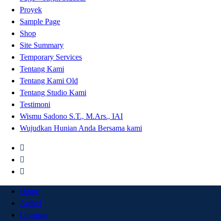
Proyek
Sample Page
Shop
Site Summary
Temporary Services
Tentang Kami
Tentang Kami Old
Tentang Studio Kami
Testimoni
Wismu Sadono S.T., M.Ars., IAI
Wujudkan Hunian Anda Bersama kami
Home
Artikel
Layanan