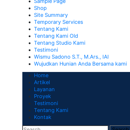
Sample Page
Shop
Site Summary
Temporary Services
Tentang Kami
Tentang Kami Old
Tentang Studio Kami
Testimoni
Wismu Sadono S.T., M.Ars., IAI
Wujudkan Hunian Anda Bersama kami
Home
Artikel
Layanan
Proyek
Testimoni
Tentang Kami
Kontak