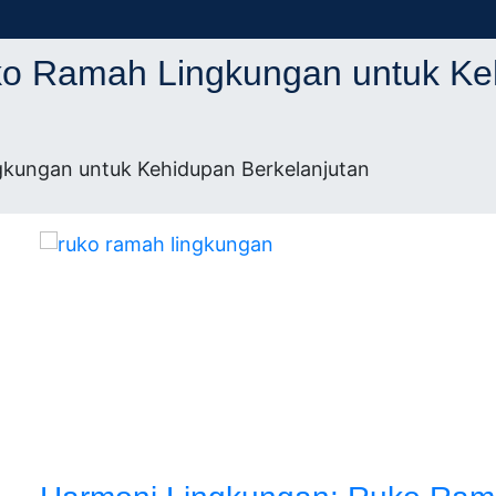
ifikasi
itek
o Ramah Lingkungan untuk Keh
kasi
kungan untuk Kehidupan Berkelanjutan