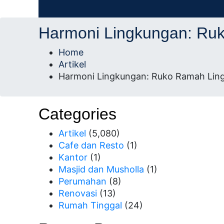
AD Studio – Jasa Arsitek Profesional Bersert
AD Studio – Jasa Ars
Harmoni Lingkungan: Ruk
Profesional Bersertifi
Home
Artikel
Harmoni Lingkungan: Ruko Ramah Ling
Categories
Artikel
(5,080)
Cafe dan Resto
(1)
Kantor
(1)
Masjid dan Musholla
(1)
Perumahan
(8)
Renovasi
(13)
Rumah Tinggal
(24)