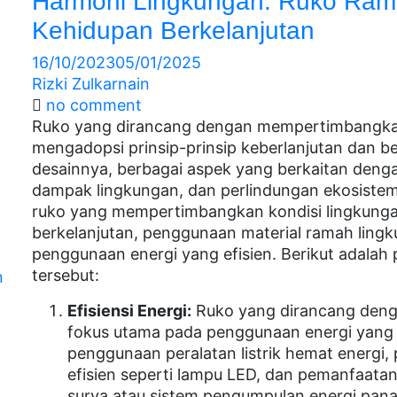
Harmoni Lingkungan: Ruko Ram
Kehidupan Berkelanjutan
16/10/2023
05/01/2025
Rizki Zulkarnain
no comment
Ruko yang dirancang dengan mempertimbangkan 
mengadopsi prinsip-prinsip keberlanjutan dan 
desainnya, berbagai aspek yang berkaitan deng
dampak lingkungan, dan perlindungan ekosistem h
ruko yang mempertimbangkan kondisi lingkung
berkelanjutan, penggunaan material ramah lingk
penggunaan energi yang efisien. Berikut adalah p
tersebut:
n
n
Efisiensi Energi:
Ruko yang dirancang denga
fokus utama pada penggunaan energi yang efi
penggunaan peralatan listrik hemat energi
efisien seperti lampu LED, dan pemanfaatan
surya atau sistem pengumpulan energi pa