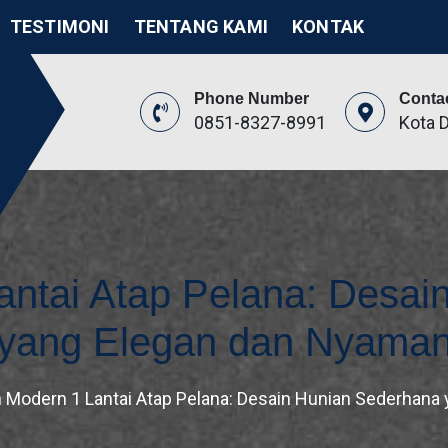
TESTIMONI
TENTANG KAMI
KONTAK
Phone Number
Conta
0851-8327-8991
Kota 
itek
ikasi
ntai Atap Pelana: Desai
yang Elegan dan Nyama
Modern 1 Lantai Atap Pelana: Desain Hunian Sederhana