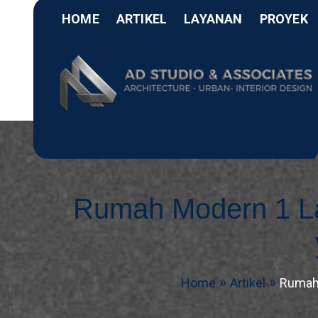
HOME
ARTIKEL
LAYANAN
PROYEK
AD Studio – Jasa Ars
AD Studio – Jasa Arsitek Profesional Bersertif
Profesional
Bersertifikasi
Rumah Modern 1 La
Home
Artikel
Rumah 