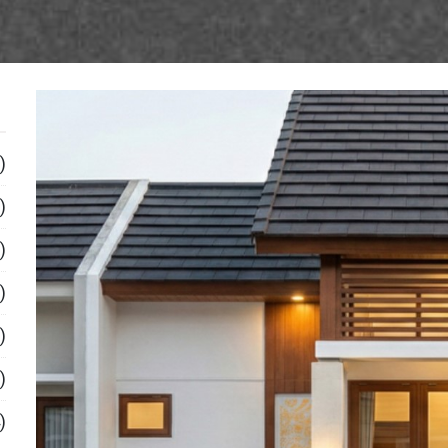
)
)
)
)
)
)
)