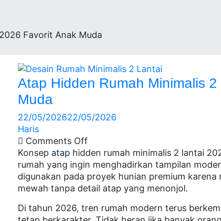
kasi
 2026 Favorit Anak Muda
Atap Hidden Rumah Minimalis 2 
Muda
22/05/2026
22/05/2026
Haris
Comments Off
Konsep
atap
hidden rumah minimalis 2 lantai 20
rumah yang ingin menghadirkan tampilan modern,
digunakan pada proyek hunian premium karena 
mewah tanpa detail atap yang menonjol.
Di tahun 2026, tren rumah modern terus berkem
tetap berkarakter. Tidak heran jika banyak oran