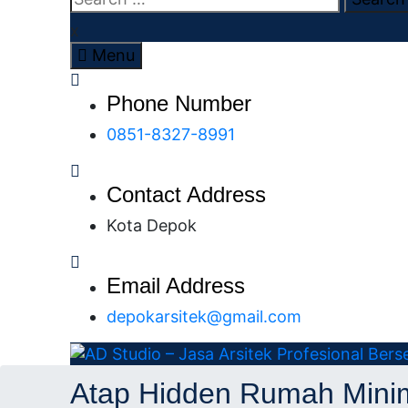
x
Menu
Phone Number
0851-8327-8991
Contact Address
Kota Depok
Email Address
depokarsitek@gmail.com
AD Studio – Jasa Arsitek Profesional Bersert
AD Studio – Jasa Ars
Atap Hidden Rumah Minim