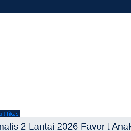
ifikasi
itek
alis 2 Lantai 2026 Favorit An