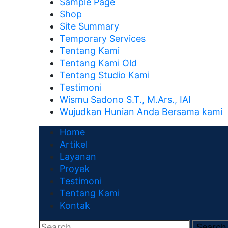
Sample Page
Shop
Site Summary
Temporary Services
Tentang Kami
Tentang Kami Old
Tentang Studio Kami
Testimoni
Wismu Sadono S.T., M.Ars., IAI
Wujudkan Hunian Anda Bersama kami
Home
Artikel
Layanan
Proyek
Testimoni
Tentang Kami
Kontak