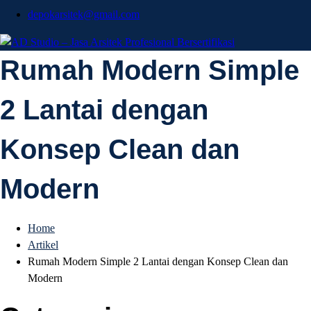
depokarsitek@gmail.com
AD Studio – Jasa
Rumah Modern Simple
AD Studio – Jasa Arsitek Profesional Bersertifikasi
2 Lantai dengan
Arsitek Profesional
Konsep Clean dan
Bersertifikasi
Modern
Home
Artikel
Rumah Modern Simple 2 Lantai dengan Konsep Clean dan
Modern