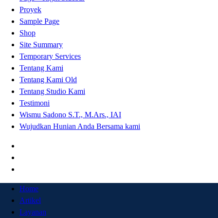
Proyek
Sample Page
Shop
Site Summary
Temporary Services
Tentang Kami
Tentang Kami Old
Tentang Studio Kami
Testimoni
Wismu Sadono S.T., M.Ars., IAI
Wujudkan Hunian Anda Bersama kami
Home
Artikel
Layanan