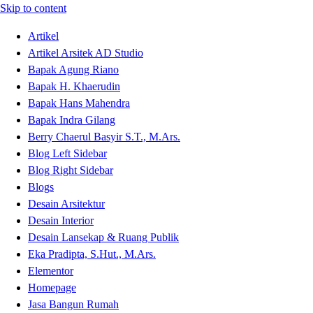
Skip to content
Artikel
Artikel Arsitek AD Studio
Bapak Agung Riano
Bapak H. Khaerudin
Bapak Hans Mahendra
Bapak Indra Gilang
Berry Chaerul Basyir S.T., M.Ars.
Blog Left Sidebar
Blog Right Sidebar
Blogs
Desain Arsitektur
Desain Interior
Desain Lansekap & Ruang Publik
Eka Pradipta, S.Hut., M.Ars.
Elementor
Homepage
Jasa Bangun Rumah