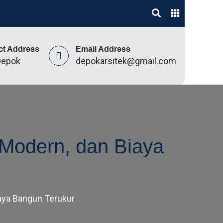
ct Address
Email Address
Depok
depokarsitek@gmail.com
 Modern, dan Biaya
iaya Bangun Terukur