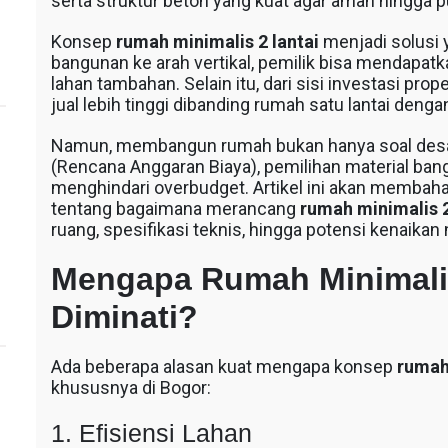
serta struktur beton yang kuat agar aman hingga p
Konsep
rumah minimalis 2 lantai
menjadi solusi 
bangunan ke arah vertikal, pemilik bisa mendapat
lahan tambahan. Selain itu, dari sisi investasi prop
jual lebih tinggi dibanding rumah satu lantai deng
Namun, membangun rumah bukan hanya soal desai
(Rencana Anggaran Biaya), pemilihan material bang
menghindari overbudget. Artikel ini akan membah
tentang bagaimana merancang
rumah minimalis 2
ruang, spesifikasi teknis, hingga potensi kenaikan
Mengapa Rumah Minimalis
Diminati?
Ada beberapa alasan kuat mengapa konsep
rumah 
khususnya di Bogor:
1. Efisiensi Lahan