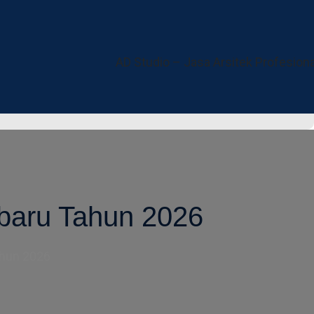
Contact Address
Email Address
Kota Depok
depokarsitek@gmail.com
baru Tahun 2026
ahun 2026