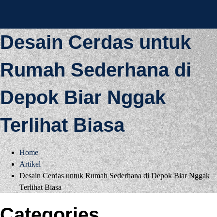
AD Studio – Jasa
AD Studio – Jasa Arsitek Profesional Bersertifikasi
Desain Cerdas untuk
Arsitek Profesional
Rumah Sederhana di
Bersertifikasi
Depok Biar Nggak
Terlihat Biasa
Home
Artikel
Desain Cerdas untuk Rumah Sederhana di Depok Biar Nggak
Terlihat Biasa
Categories