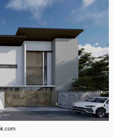
ok.com