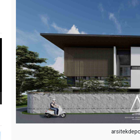
arsitekdep