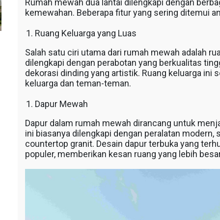
Rumah mewah dua lantai dilengkapi dengan berba
kemewahan. Beberapa fitur yang sering ditemui ant
Ruang Keluarga yang Luas
s
Salah satu ciri utama dari rumah mewah adalah ruan
dilengkapi dengan perabotan yang berkualitas tinggi
dekorasi dinding yang artistik. Ruang keluarga ini
keluarga dan teman-teman.
Dapur Mewah
Dapur dalam rumah mewah dirancang untuk menjad
ini biasanya dilengkapi dengan peralatan modern, s
countertop granit. Desain dapur terbuka yang te
populer, memberikan kesan ruang yang lebih besar