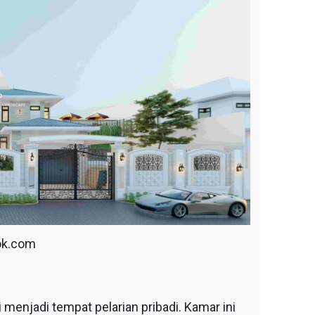
ok.com
menjadi tempat pelarian pribadi. Kamar ini