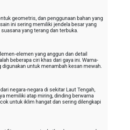
bentuk geometris, dan penggunaan bahan yang
in ini sering memiliki jendela besar yang
suasana yang terang dan terbuka.
lemen-elemen yang anggun dan detail
dalah beberapa ciri khas dari gaya ini. Warna-
ing digunakan untuk menambah kesan mewah.
ri negara-negara di sekitar Laut Tengah,
ya memiliki atap miring, dinding berwarna
cok untuk iklim hangat dan sering dilengkapi