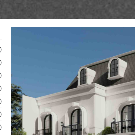
)
)
)
)
)
)
)