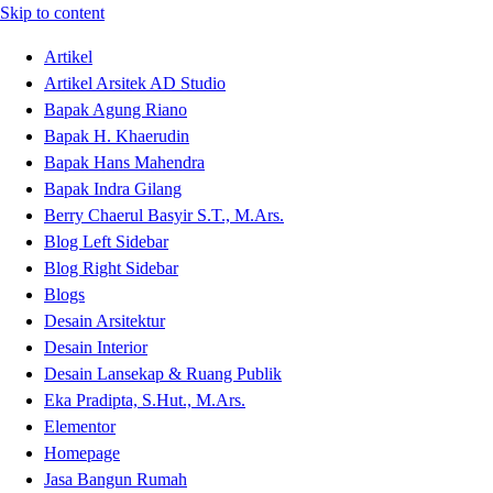
Skip to content
Artikel
Artikel Arsitek AD Studio
Bapak Agung Riano
Bapak H. Khaerudin
Bapak Hans Mahendra
Bapak Indra Gilang
Berry Chaerul Basyir S.T., M.Ars.
Blog Left Sidebar
Blog Right Sidebar
Blogs
Desain Arsitektur
Desain Interior
Desain Lansekap & Ruang Publik
Eka Pradipta, S.Hut., M.Ars.
Elementor
Homepage
Jasa Bangun Rumah