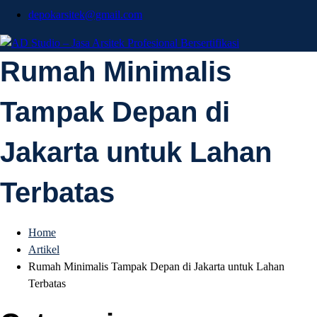
depokarsitek@gmail.com
AD Studio – Jasa
Rumah Minimalis
AD Studio – Jasa Arsitek Profesional Bersertifikasi
Tampak Depan di
Arsitek Profesional
Jakarta untuk Lahan
Bersertifikasi
Terbatas
Home
Artikel
Rumah Minimalis Tampak Depan di Jakarta untuk Lahan
Terbatas