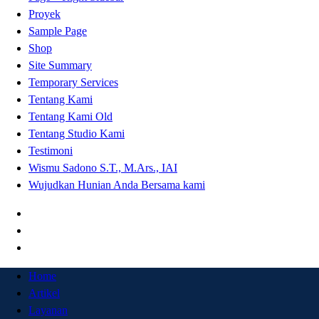
Proyek
Sample Page
Shop
Site Summary
Temporary Services
Tentang Kami
Tentang Kami Old
Tentang Studio Kami
Testimoni
Wismu Sadono S.T., M.Ars., IAI
Wujudkan Hunian Anda Bersama kami
Home
Artikel
Layanan