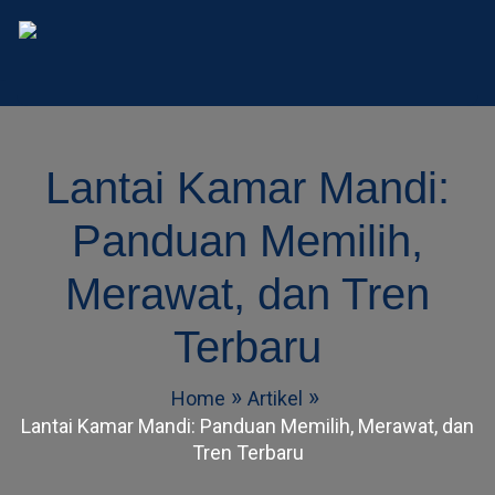
AD Studio – Jasa Arsitek 
AD Studio – Jasa Arsitek Profesional Bersertifikasi
Lantai Kamar Mandi:
Panduan Memilih,
Merawat, dan Tren
Terbaru
Home
Artikel
Lantai Kamar Mandi: Panduan Memilih, Merawat, dan
Tren Terbaru