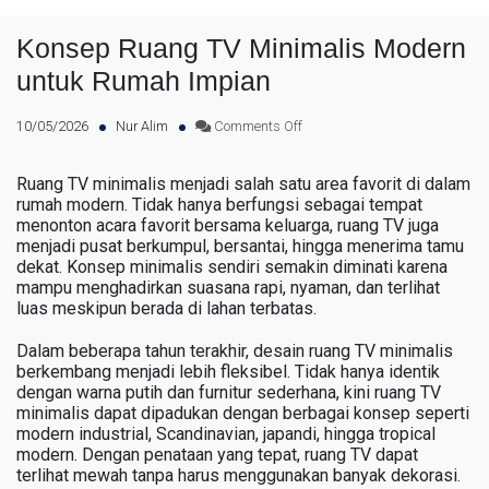
Konsep Ruang TV Minimalis Modern
untuk Rumah Impian
on
10/05/2026
Nur Alim
Comments Off
Konsep
Ruang
Ruang TV minimalis menjadi salah satu area favorit di dalam
rumah modern. Tidak hanya berfungsi sebagai tempat
TV
menonton acara favorit bersama keluarga, ruang TV juga
Minimalis
menjadi pusat berkumpul, bersantai, hingga menerima tamu
Modern
dekat. Konsep minimalis sendiri semakin diminati karena
untuk
mampu menghadirkan suasana rapi, nyaman, dan terlihat
luas meskipun berada di lahan terbatas.
Rumah
Impian
Dalam beberapa tahun terakhir, desain ruang TV minimalis
berkembang menjadi lebih fleksibel. Tidak hanya identik
dengan warna putih dan furnitur sederhana, kini ruang TV
minimalis dapat dipadukan dengan berbagai konsep seperti
modern industrial, Scandinavian, japandi, hingga tropical
modern. Dengan penataan yang tepat, ruang TV dapat
terlihat mewah tanpa harus menggunakan banyak dekorasi.