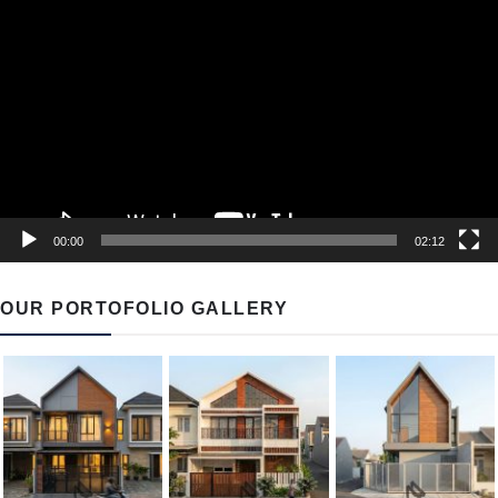
Player
00:00
02:12
OUR PORTOFOLIO GALLERY