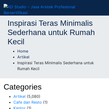
AD Studio – Jasa
AD Studio – Jasa Arsitek Profesional Bersertifikasi
Inspirasi Teras Minimalis
Arsitek Profesional
Sederhana untuk Rumah
Kecil
Bersertifikasi
Home
Artikel
Inspirasi Teras Minimalis Sederhana untuk
Rumah Kecil
Categories
Artikel
(5,080)
Cafe dan Resto
(1)
Kantor
(1)