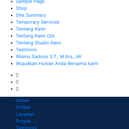
Sample Page
Shop
Site Summary
Temporary Services
Tentang Kami
Tentang Kami Old
Tentang Studio Kami
Testimoni
Wismu Sadono S.T., M.Ars., IAI
Wujudkan Hunian Anda Bersama kami
Home
Artikel
Layanan
Proyek
Testimoni