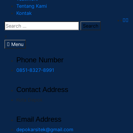
Tentang Kami
Kontak
x
Menu
Phone Number
0851-8327-8991
Contact Address
Kota Depok
Email Address
depokarsitek@gmail.com