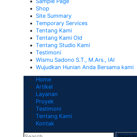
Sample Page
Shop
Site Summary
Temporary Services
Tentang Kami
Tentang Kami Old
Tentang Studio Kami
Testimoni
Wismu Sadono S.T., M.Ars., IAI
Wujudkan Hunian Anda Bersama kami
Home
Artikel
Layanan
Proyek
Testimoni
Tentang Kami
Kontak