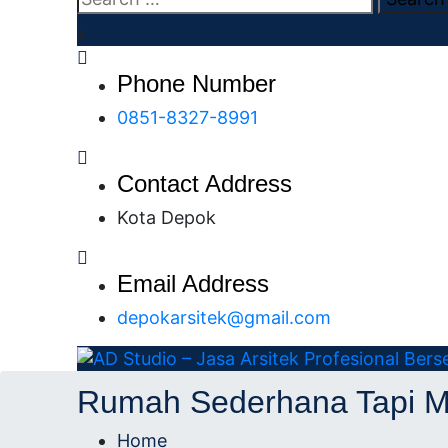
x
Phone Number
0851-8327-8991
Contact Address
Kota Depok
Email Address
depokarsitek@gmail.com
AD Studio – Jasa Arsitek Profesional Bersert
AD Studio – Jasa Ars
Rumah Sederhana Tapi Me
Profesional Bersertifi
Home