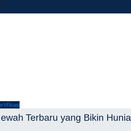
ifikasi
itek
wah Terbaru yang Bikin Hunian
kasi