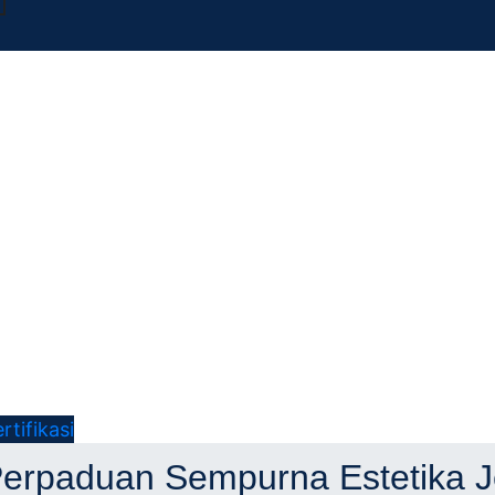
ifikasi
itek
erpaduan Sempurna Estetika J