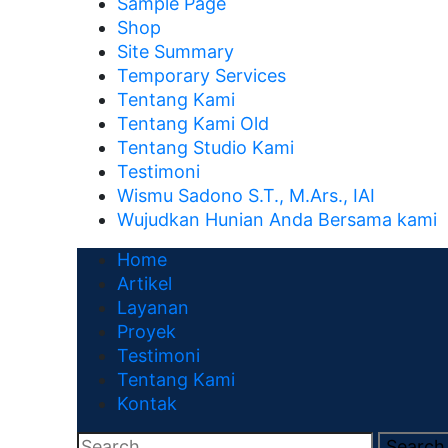
Sample Page
Shop
Site Summary
Temporary Services
Tentang Kami
Tentang Kami Old
Tentang Studio Kami
Testimoni
Wismu Sadono S.T., M.Ars., IAI
Wujudkan Hunian Anda Bersama kami
Home
Artikel
Layanan
Proyek
Testimoni
Tentang Kami
Kontak