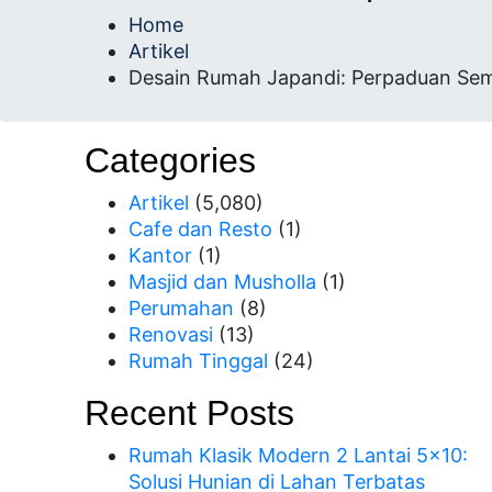
Profesional Bersertifi
Home
Artikel
Desain Rumah Japandi: Perpaduan Sem
Categories
Artikel
(5,080)
Cafe dan Resto
(1)
Kantor
(1)
Masjid dan Musholla
(1)
Perumahan
(8)
Renovasi
(13)
Rumah Tinggal
(24)
Recent Posts
Rumah Klasik Modern 2 Lantai 5×10:
Solusi Hunian di Lahan Terbatas