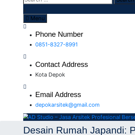
x
Menu
Phone Number
0851-8327-8991
Contact Address
Kota Depok
Email Address
depokarsitek@gmail.com
AD Studio – Jasa Arsitek Profesional Bersert
AD Studio – Jasa Ars
Desain Rumah Japandi: P