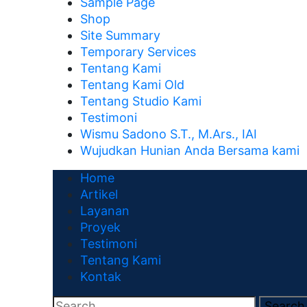
Sample Page
Shop
Site Summary
Temporary Services
Tentang Kami
Tentang Kami Old
Tentang Studio Kami
Testimoni
Wismu Sadono S.T., M.Ars., IAI
Wujudkan Hunian Anda Bersama kami
Home
Artikel
Layanan
Proyek
Testimoni
Tentang Kami
Kontak