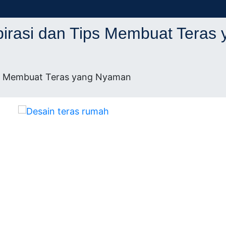
ifikasi
itek
pirasi dan Tips Membuat Teras
kasi
ips Membuat Teras yang Nyaman