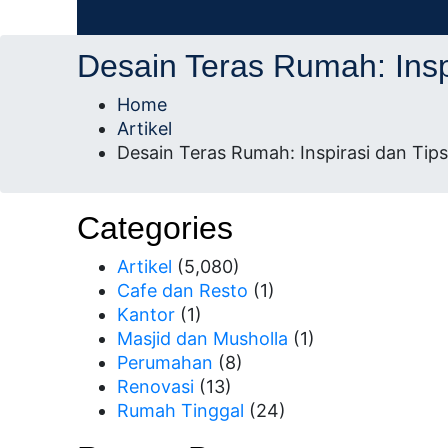
AD Studio – Jasa Arsitek Profesional Bersert
AD Studio – Jasa Ars
Desain Teras Rumah: Ins
Profesional Bersertifi
Home
Artikel
Desain Teras Rumah: Inspirasi dan T
Categories
Artikel
(5,080)
Cafe dan Resto
(1)
Kantor
(1)
Masjid dan Musholla
(1)
Perumahan
(8)
Renovasi
(13)
Rumah Tinggal
(24)