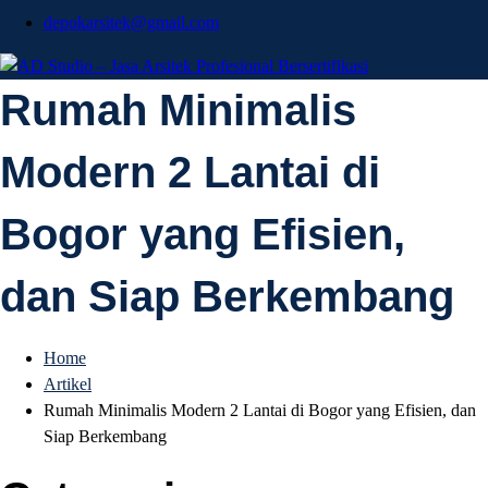
depokarsitek@gmail.com
AD Studio – Jasa
Rumah Minimalis
AD Studio – Jasa Arsitek Profesional Bersertifikasi
Modern 2 Lantai di
Arsitek Profesional
Bogor yang Efisien,
Bersertifikasi
dan Siap Berkembang
Home
Artikel
Rumah Minimalis Modern 2 Lantai di Bogor yang Efisien, dan
Siap Berkembang