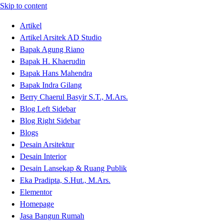
Skip to content
Artikel
Artikel Arsitek AD Studio
Bapak Agung Riano
Bapak H. Khaerudin
Bapak Hans Mahendra
Bapak Indra Gilang
Berry Chaerul Basyir S.T., M.Ars.
Blog Left Sidebar
Blog Right Sidebar
Blogs
Desain Arsitektur
Desain Interior
Desain Lansekap & Ruang Publik
Eka Pradipta, S.Hut., M.Ars.
Elementor
Homepage
Jasa Bangun Rumah