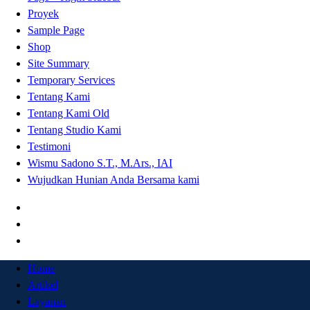
Proyek
Sample Page
Shop
Site Summary
Temporary Services
Tentang Kami
Tentang Kami Old
Tentang Studio Kami
Testimoni
Wismu Sadono S.T., M.Ars., IAI
Wujudkan Hunian Anda Bersama kami
Home
Artikel
Layanan