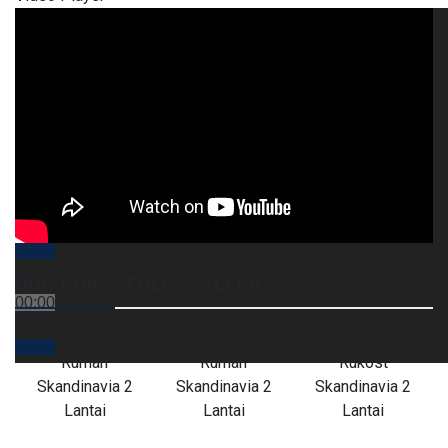
00:00
OUR PORTOFOLIO GALLERY
00:00
02:12
Rumah
Rumah
Rukost
Skandinavia 2
Skandinavia 2
Skandinavia 2
Lantai
Lantai
Lantai