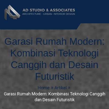
AD Studio – Jasa
AD Studio – Jasa Arsitek Profesional
Bersertifikasi
Garasi Rumah Modern:
Arsitek Profesional
Bersertifikasi
Kombinasi Teknologi
Canggih dan Desain
Futuristik
Home
Artikel
Garasi Rumah Modern: Kombinasi Teknologi Canggih
dan Desain Futuristik