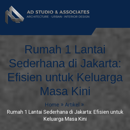
AD Studio – Jasa
AD Studio – Jasa Arsitek Profesional
Bersertifikasi
Rumah 1 Lantai
Arsitek Profesional
Bersertifikasi
Sederhana di Jakarta:
Efisien untuk Keluarga
Masa Kini
Home
Artikel
Rumah 1 Lantai Sederhana di Jakarta: Efisien untuk
Keluarga Masa Kini