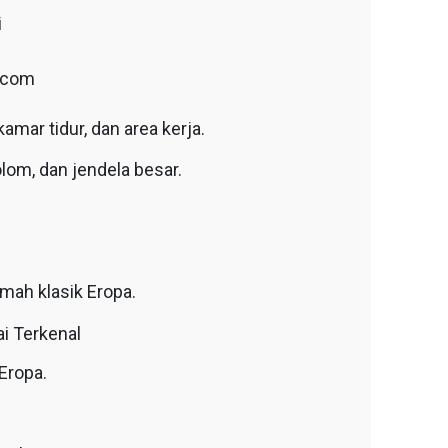
i
t.com
amar tidur, dan area kerja.
olom, dan jendela besar.
mah klasik Eropa.
i Terkenal
Eropa.