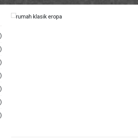
)
)
)
)
)
)
)