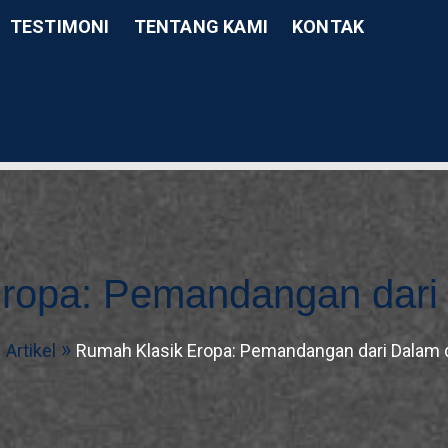
TESTIMONI
TENTANG KAMI
KONTAK
Phone Number
Conta
0851-8327-8991
Kota 
tek Profesional Bersertifi
ikasi
ropa: Pemandangan dari
Artikel
Rumah Klasik Eropa: Pemandangan dari Dalam 