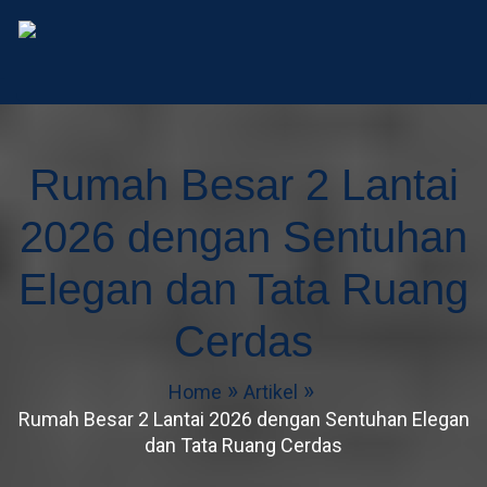
AD Studio – Jasa Arsitek 
AD Studio – Jasa Arsitek Profesional Bersertifikasi
Rumah Besar 2 Lantai
2026 dengan Sentuhan
Elegan dan Tata Ruang
Cerdas
Home
Artikel
Rumah Besar 2 Lantai 2026 dengan Sentuhan Elegan
dan Tata Ruang Cerdas