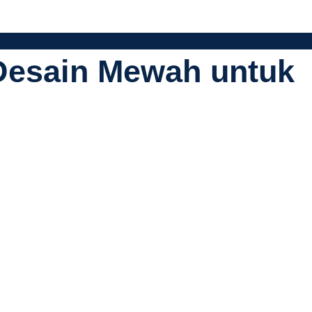
 Desain Mewah untuk
fesional