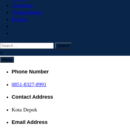
Testimoni
Tentang Kami
Kontak
Search
for:
x
Menu
Phone Number
0851-8327-8991
Contact Address
Kota Depok
Email Address