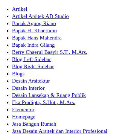
Skip
Artikel
to
Artikel Arsitek AD Studio
content
Bapak Agung Riano
Bapak H. Khaerudin
Bapak Hans Mahendra
Bapak Indra Gilang
Berry Chaerul Basyir S.T., M.Ars.
Blog Left Sidebar
Blog Right Sidebar
Blogs
Desain Arsitektur
Desain Interior
Desain Lansekap & Ruang Publik
Eka Pradipta, S.Hut., M.Ars.
Elementor
Homepage
Jasa Bangun Rumah
Jasa Desain Arsitek dan Interior Profesional