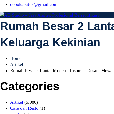
depokarsitek@gmail.com
Rumah Besar 2 Lanta
AD Studio – Ja
AD Studio – Jasa Arsitek Profesional Bersertifikasi
Keluarga Kekinian
Bersertifikasi
Home
Artikel
Rumah Besar 2 Lantai Modern: Inspirasi Desain Mewah
Categories
Artikel
(5,080)
Cafe dan Resto
(1)