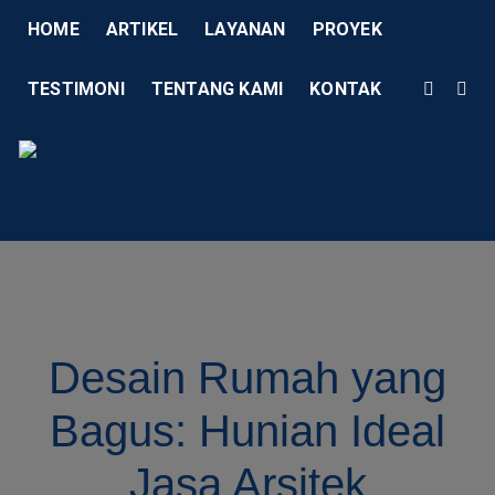
HOME
ARTIKEL
LAYANAN
PROYEK
TESTIMONI
TENTANG KAMI
KONTAK
Menu
AD Studio – Jasa Arsitek 
AD Studio – Jasa Arsitek Profesional Bersertifikasi
Desain Rumah yang
Bagus: Hunian Ideal
Jasa Arsitek