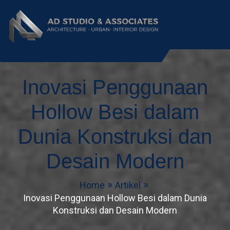
AD Studio – Jasa
AD Studio – Jasa Arsitek Profesional
Bersertifikasi
Inovasi Penggunaan
Arsitek Profesional
Bersertifikasi
Hollow Besi dalam
Dunia Konstruksi dan
Desain Modern
Home
Artikel
Inovasi Penggunaan Hollow Besi dalam Dunia
Konstruksi dan Desain Modern