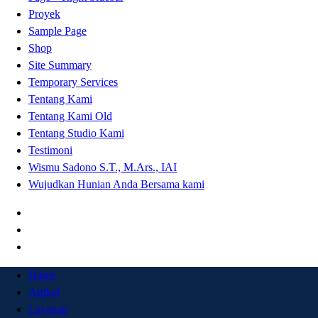
Proyek
Sample Page
Shop
Site Summary
Temporary Services
Tentang Kami
Tentang Kami Old
Tentang Studio Kami
Testimoni
Wismu Sadono S.T., M.Ars., IAI
Wujudkan Hunian Anda Bersama kami
Home
Artikel
Layanan