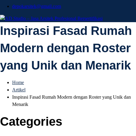
depokarsitek@gmail.com
AD Studio – Jasa
Inspirasi Fasad Rumah
AD Studio – Jasa Arsitek Profesional Bersertifikasi
Modern dengan Roster
Arsitek Profesional
yang Unik dan Menarik
Bersertifikasi
Home
Artikel
Inspirasi Fasad Rumah Modern dengan Roster yang Unik dan
Menarik
Categories