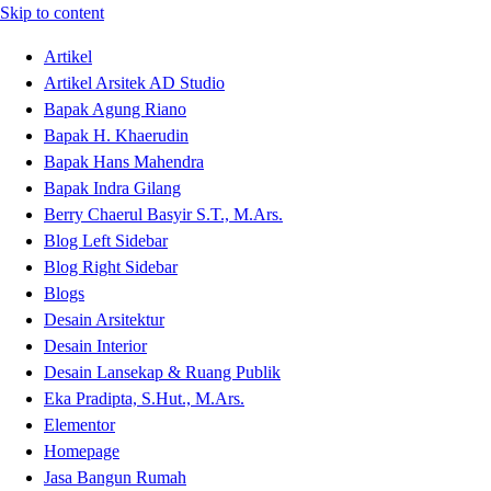
Skip to content
Artikel
Artikel Arsitek AD Studio
Bapak Agung Riano
Bapak H. Khaerudin
Bapak Hans Mahendra
Bapak Indra Gilang
Berry Chaerul Basyir S.T., M.Ars.
Blog Left Sidebar
Blog Right Sidebar
Blogs
Desain Arsitektur
Desain Interior
Desain Lansekap & Ruang Publik
Eka Pradipta, S.Hut., M.Ars.
Elementor
Homepage
Jasa Bangun Rumah