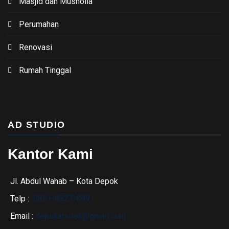
Masjid dan Musholla
Perumahan
Renovasi
Rumah Tinggal
AD STUDIO
Kantor Kami
Jl. Abdul Wahab – Kota Depok
Telp :
0851-8327-8991
Email :
depokarsitek@gmail.com