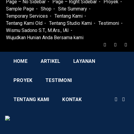
Page – No Sidebar
Page – Right Sidebar
Proyek
Sample Page
Shop
Site Summary
Temporary Services
Tentang Kami
Tentang Kami Old
Tentang Studio Kami
Testimoni
Wismu Sadono S.T., M.Ars., IAI
Wujudkan Hunian Anda Bersama kami
HOME
ARTIKEL
LAYANAN
PROYEK
TESTIMONI
TENTANG KAMI
KONTAK
Phone Number
0851-8327-8991
AD Studio – Jasa Arsitek 
AD Studio – Jasa Arsitek Profesional Bersertifikasi
Contact Address