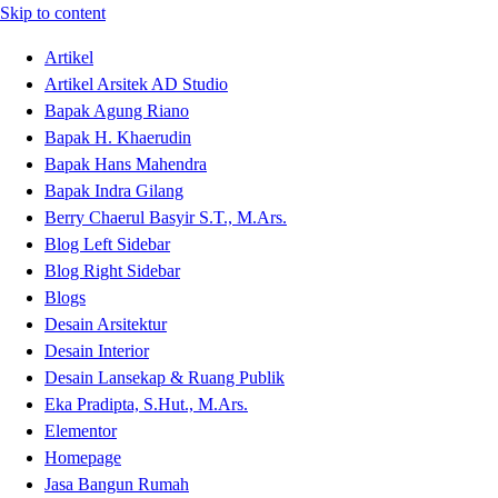
Skip to content
Artikel
Artikel Arsitek AD Studio
Bapak Agung Riano
Bapak H. Khaerudin
Bapak Hans Mahendra
Bapak Indra Gilang
Berry Chaerul Basyir S.T., M.Ars.
Blog Left Sidebar
Blog Right Sidebar
Blogs
Desain Arsitektur
Desain Interior
Desain Lansekap & Ruang Publik
Eka Pradipta, S.Hut., M.Ars.
Elementor
Homepage
Jasa Bangun Rumah