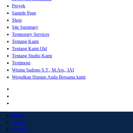
Proyek
Sample Page
Shop
Site Summary
Temporary Services
Tentang Kami
Tentang Kami Old
Tentang Studio Kami
Testimoni
Wismu Sadono S.T., M.Ars., IAI
Wujudkan Hunian Anda Bersama kami
Home
Artikel
Layanan