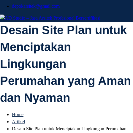
depokarsitek@gmail.com
AD Studio – Jasa
Desain Site Plan untuk
AD Studio – Jasa Arsitek Profesional Bersertifikasi
Menciptakan
Arsitek Profesional
Lingkungan
Bersertifikasi
Perumahan yang Aman
dan Nyaman
Home
Artikel
Desain Site Plan untuk Menciptakan Lingkungan Perumahan