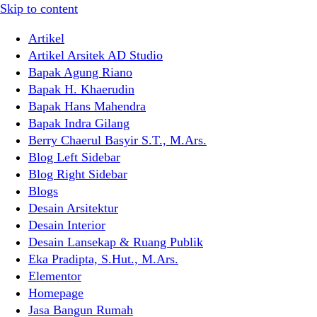
Skip to content
Artikel
Artikel Arsitek AD Studio
Bapak Agung Riano
Bapak H. Khaerudin
Bapak Hans Mahendra
Bapak Indra Gilang
Berry Chaerul Basyir S.T., M.Ars.
Blog Left Sidebar
Blog Right Sidebar
Blogs
Desain Arsitektur
Desain Interior
Desain Lansekap & Ruang Publik
Eka Pradipta, S.Hut., M.Ars.
Elementor
Homepage
Jasa Bangun Rumah