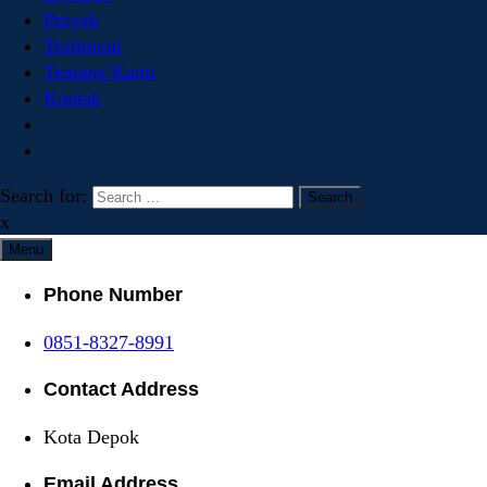
Proyek
Testimoni
Tentang Kami
Kontak
Search for:
x
Menu
Phone Number
0851-8327-8991
Contact Address
Kota Depok
Email Address