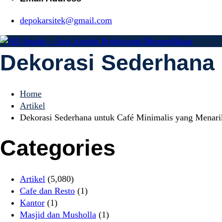
depokarsitek@gmail.com
Dekorasi Sederhana 
AD Studio – Ja
AD Studio – Jasa Arsitek Profesional Bersertifikasi
Home
Bersertifikasi
Artikel
Dekorasi Sederhana untuk Café Minimalis yang Menari
Categories
Artikel
(5,080)
Cafe dan Resto
(1)
Kantor
(1)
Masjid dan Musholla
(1)