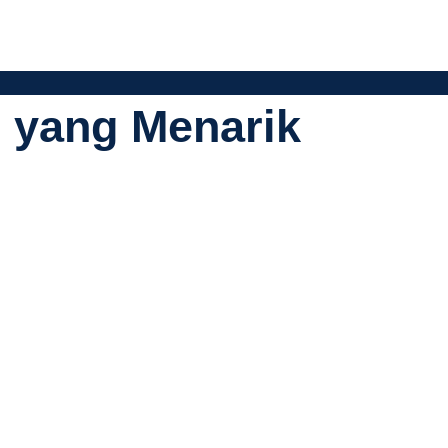
s yang Menarik
fesional