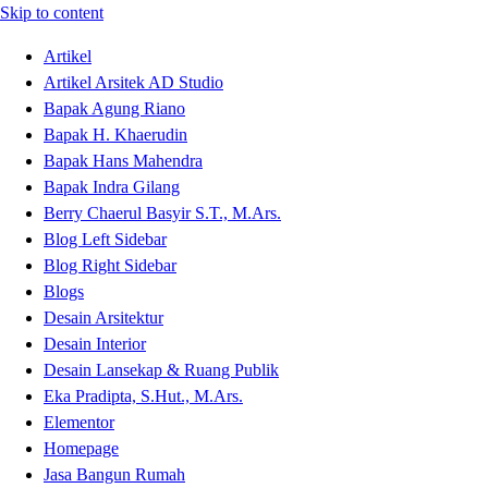
Skip to content
Artikel
Artikel Arsitek AD Studio
Bapak Agung Riano
Bapak H. Khaerudin
Bapak Hans Mahendra
Bapak Indra Gilang
Berry Chaerul Basyir S.T., M.Ars.
Blog Left Sidebar
Blog Right Sidebar
Blogs
Desain Arsitektur
Desain Interior
Desain Lansekap & Ruang Publik
Eka Pradipta, S.Hut., M.Ars.
Elementor
Homepage
Jasa Bangun Rumah