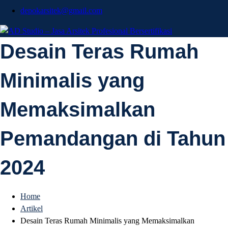
depokarsitek@gmail.com
AD Studio – Jasa
Desain Teras Rumah
AD Studio – Jasa Arsitek Profesional Bersertifikasi
Minimalis yang
Arsitek Profesional
Memaksimalkan
Bersertifikasi
Pemandangan di Tahun
2024
Home
Artikel
Desain Teras Rumah Minimalis yang Memaksimalkan