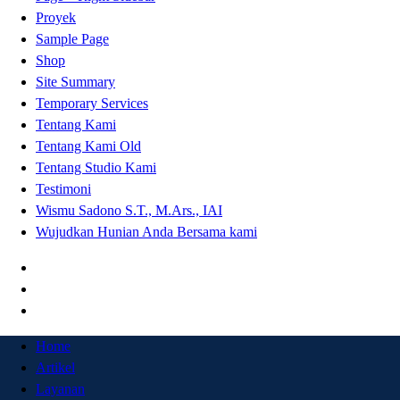
Proyek
Sample Page
Shop
Site Summary
Temporary Services
Tentang Kami
Tentang Kami Old
Tentang Studio Kami
Testimoni
Wismu Sadono S.T., M.Ars., IAI
Wujudkan Hunian Anda Bersama kami
Home
Artikel
Layanan