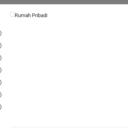
)
)
)
)
)
)
)