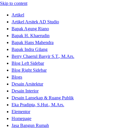
Skip to content
Artikel
Artikel Arsitek AD Studio
Bapak Agung Riano
Bapak H. Khaerudin
Bapak Hans Mahendra
Bapak Indra Gilang
Berry Chaerul Basyir S.T., M.Ars.
Blog Left Sidebar
Blog Right Sidebar
Blogs
Desain Arsitektur
Desain Interior
Desain Lansekap & Ruang Publik
Eka Pradipta, S.Hut., M.Ars.
Elementor
Homepage
Jasa Bangun Rumah