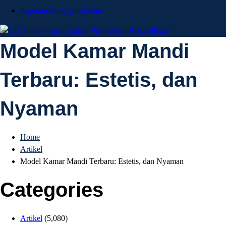
depokarsitek@gmail.com
AD Studio – Jasa
Model Kamar Mandi
AD Studio – Jasa Arsitek Profesional Bersertifikasi
Terbaru: Estetis, dan
Arsitek Profesional
Nyaman
Bersertifikasi
Home
Artikel
Model Kamar Mandi Terbaru: Estetis, dan Nyaman
Categories
Artikel
(5,080)