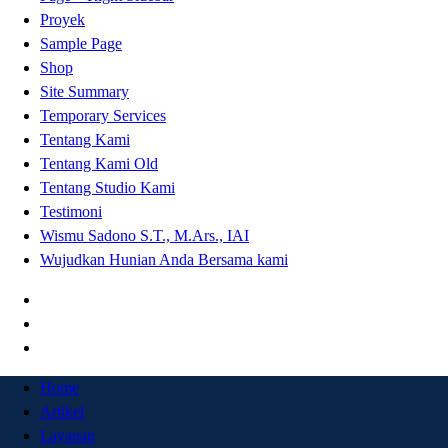
Proyek
Sample Page
Shop
Site Summary
Temporary Services
Tentang Kami
Tentang Kami Old
Tentang Studio Kami
Testimoni
Wismu Sadono S.T., M.Ars., IAI
Wujudkan Hunian Anda Bersama kami
Home
Artikel
Layanan