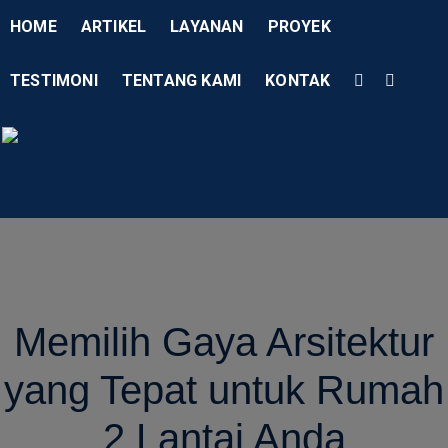
HOME
ARTIKEL
LAYANAN
PROYEK
TESTIMONI
TENTANG KAMI
KONTAK
Menu
AD Studio – Jasa Arsitek P
AD Studio – Jasa Arsitek Profesional Bersertifikasi
Memilih Gaya Arsitektur
yang Tepat untuk Rumah
2 Lantai Anda