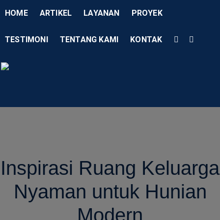
HOME
ARTIKEL
LAYANAN
PROYEK
TESTIMONI
TENTANG KAMI
KONTAK
Menu
AD Studio – Jasa Arsitek P
AD Studio – Jasa Arsitek Profesional Bersertifikasi
Inspirasi Ruang Keluarga
Nyaman untuk Hunian
Modern