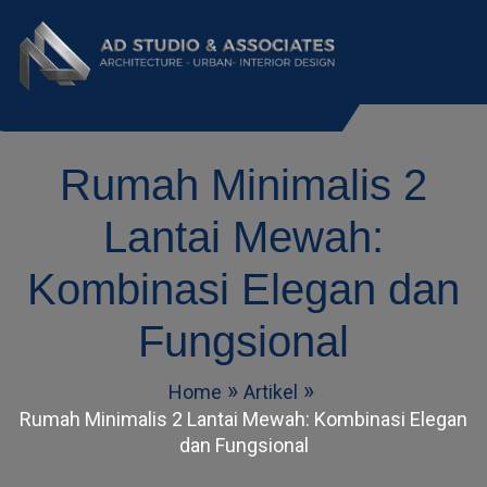
AD Studio – Jasa
AD Studio – Jasa Arsitek Profesional
Bersertifikasi
Rumah Minimalis 2
Arsitek Profesional
Bersertifikasi
Lantai Mewah:
Kombinasi Elegan dan
Fungsional
Home
Artikel
Rumah Minimalis 2 Lantai Mewah: Kombinasi Elegan
dan Fungsional