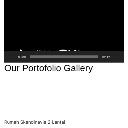
Player
00:00
02:12
Our Portofolio Gallery
Rumah Skandinavia 2 Lantai