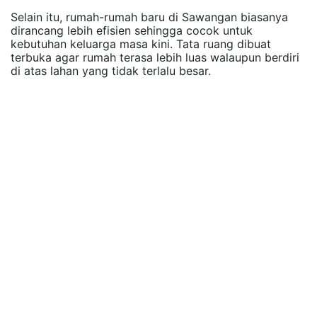
Selain itu, rumah-rumah baru di Sawangan biasanya
dirancang lebih efisien sehingga cocok untuk
kebutuhan keluarga masa kini. Tata ruang dibuat
terbuka agar rumah terasa lebih luas walaupun berdiri
di atas lahan yang tidak terlalu besar.