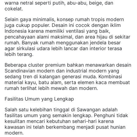
warna netral seperti putih, abu-abu, beige, dan
cokelat.
Selain gaya minimalis, konsep rumah tropis modern
juga cukup populer. Desain ini cocok dengan iklim
Indonesia karena memiliki ventilasi yang baik,
pencahayaan alami maksimal, dan area hijau di sekitar
rumah. Banyak rumah menggunakan jendela besar
agar sirkulasi udara lebih lancar dan interior terasa
lebih terang.
Beberapa cluster premium bahkan menawarkan desain
Scandinavian modern dan industrial modern yang
sedang tren di kalangan generasi muda. Kombinasi
material kayu, batu alam, serta elemen kaca membuat
rumah terlihat lebih mewah dan modern.
Fasilitas Umum yang Lengkap
Salah satu kelebihan tinggal di Sawangan adalah
fasilitas umum yang semakin lengkap. Penghuni tidak
kesulitan mencari kebutuhan sehari-hari karena
kawasan ini telah berkembang menjadi pusat hunian
modern.