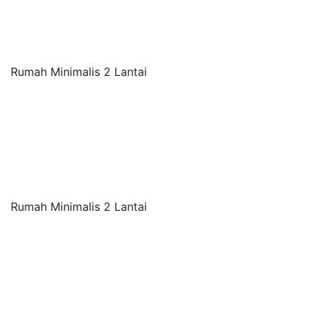
Rumah Minimalis 2 Lantai
Rumah Minimalis 2 Lantai