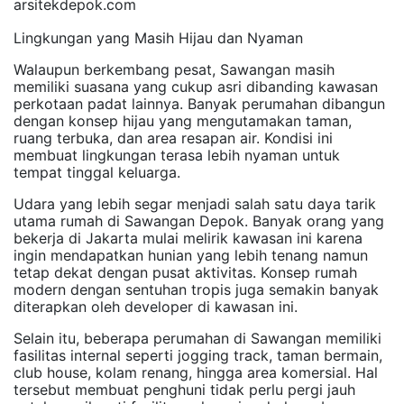
arsitekdepok.com
Lingkungan yang Masih Hijau dan Nyaman
Walaupun berkembang pesat, Sawangan masih
memiliki suasana yang cukup asri dibanding kawasan
perkotaan padat lainnya. Banyak perumahan dibangun
dengan konsep hijau yang mengutamakan taman,
ruang terbuka, dan area resapan air. Kondisi ini
membuat lingkungan terasa lebih nyaman untuk
tempat tinggal keluarga.
Udara yang lebih segar menjadi salah satu daya tarik
utama rumah di Sawangan Depok. Banyak orang yang
bekerja di Jakarta mulai melirik kawasan ini karena
ingin mendapatkan hunian yang lebih tenang namun
tetap dekat dengan pusat aktivitas. Konsep rumah
modern dengan sentuhan tropis juga semakin banyak
diterapkan oleh developer di kawasan ini.
Selain itu, beberapa perumahan di Sawangan memiliki
fasilitas internal seperti jogging track, taman bermain,
club house, kolam renang, hingga area komersial. Hal
tersebut membuat penghuni tidak perlu pergi jauh