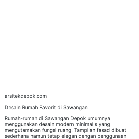
arsitekdepok.com
Desain Rumah Favorit di Sawangan
Rumah-rumah di Sawangan Depok umumnya
menggunakan desain modern minimalis yang
mengutamakan fungsi ruang. Tampilan fasad dibuat
sederhana namun tetap elegan dengan penggunaan