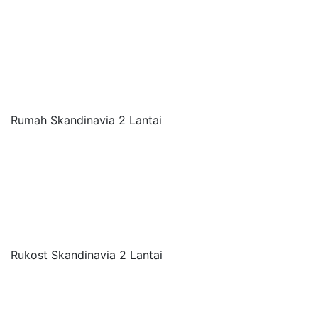
Rumah Skandinavia 2 Lantai
Rukost Skandinavia 2 Lantai