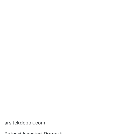
arsitekdepok.com
Potensi Investasi Properti