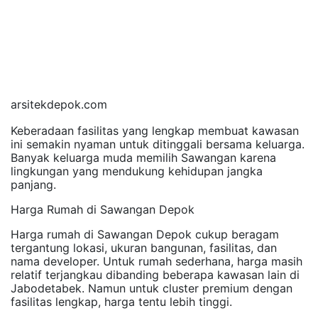
arsitekdepok.com
Keberadaan fasilitas yang lengkap membuat kawasan
ini semakin nyaman untuk ditinggali bersama keluarga.
Banyak keluarga muda memilih Sawangan karena
lingkungan yang mendukung kehidupan jangka
panjang.
Harga Rumah di Sawangan Depok
Harga rumah di Sawangan Depok cukup beragam
tergantung lokasi, ukuran bangunan, fasilitas, dan
nama developer. Untuk rumah sederhana, harga masih
relatif terjangkau dibanding beberapa kawasan lain di
Jabodetabek. Namun untuk cluster premium dengan
fasilitas lengkap, harga tentu lebih tinggi.