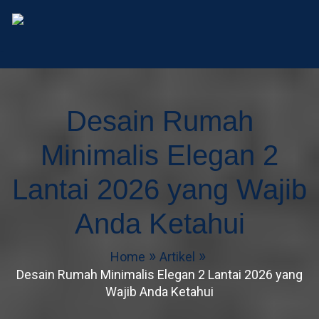
AD Studio – Jasa Arsitek 
AD Studio – Jasa Arsitek Profesional Bersertifikasi
Desain Rumah
Minimalis Elegan 2
Lantai 2026 yang Wajib
Anda Ketahui
Home
Artikel
Desain Rumah Minimalis Elegan 2 Lantai 2026 yang
Wajib Anda Ketahui