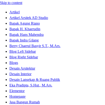
Skip to content
Artikel
Artikel Arsitek AD Studio
Bapak Agung Riano
Bapak H. Khaerudin
Bapak Hans Mahendra
Bapak Indra Gilang
Berry Chaerul Basyir S.T., M.Ars.
Blog Left Sidebar
Blog Right Sidebar
Blogs
Desain Arsitektur
Desain Interior
Desain Lansekap & Ruang Publik
Eka Pradipta, S.Hut., M.Ars.
Elementor
Homepage
Jasa Bangun Rumah