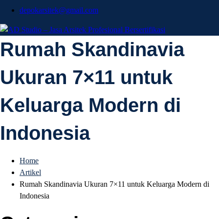
depokarsitek@gmail.com
AD Studio – Jasa
Rumah Skandinavia
AD Studio – Jasa Arsitek Profesional Bersertifikasi
Ukuran 7×11 untuk
Arsitek Profesional
Keluarga Modern di
Bersertifikasi
Indonesia
Home
Artikel
Rumah Skandinavia Ukuran 7×11 untuk Keluarga Modern di
Indonesia