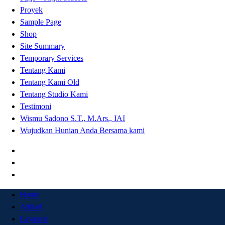
Proyek
Sample Page
Shop
Site Summary
Temporary Services
Tentang Kami
Tentang Kami Old
Tentang Studio Kami
Testimoni
Wismu Sadono S.T., M.Ars., IAI
Wujudkan Hunian Anda Bersama kami
Home
Artikel
Layanan