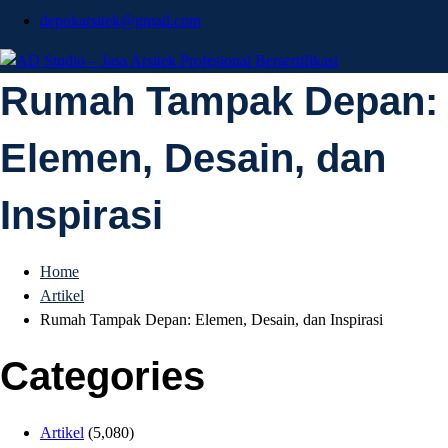
depokarsitek@gmail.com
AD Studio – Jasa
Rumah Tampak Depan:
AD Studio – Jasa Arsitek Profesional Bersertifikasi
Elemen, Desain, dan
Arsitek Profesional
Inspirasi
Bersertifikasi
Home
Artikel
Rumah Tampak Depan: Elemen, Desain, dan Inspirasi
Categories
Artikel
(5,080)