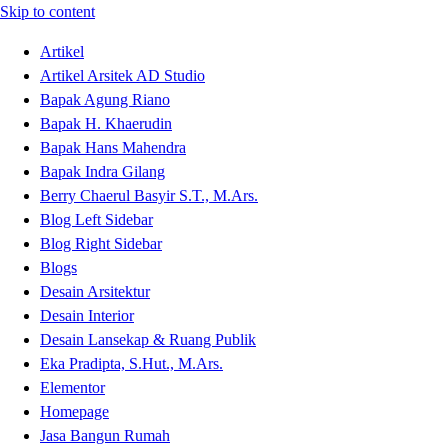
Skip to content
Artikel
Artikel Arsitek AD Studio
Bapak Agung Riano
Bapak H. Khaerudin
Bapak Hans Mahendra
Bapak Indra Gilang
Berry Chaerul Basyir S.T., M.Ars.
Blog Left Sidebar
Blog Right Sidebar
Blogs
Desain Arsitektur
Desain Interior
Desain Lansekap & Ruang Publik
Eka Pradipta, S.Hut., M.Ars.
Elementor
Homepage
Jasa Bangun Rumah