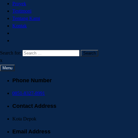
Proyek
Testimoni
Tentang Kami
Kontak
Search for:
x
Menu
Phone Number
0851-8327-8991
Contact Address
Kota Depok
Email Address