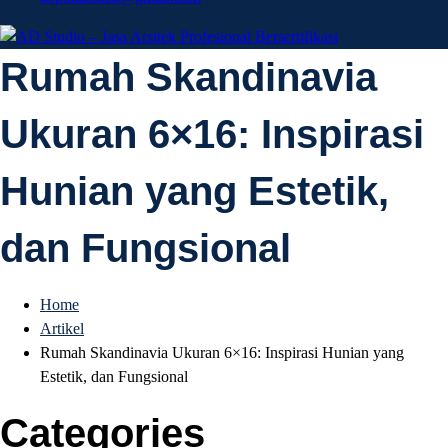
AD Studio – Jasa
Rumah Skandinavia
AD Studio – Jasa Arsitek Profesional Bersertifikasi
Ukuran 6×16: Inspirasi
Arsitek Profesional
Hunian yang Estetik,
Bersertifikasi
dan Fungsional
Home
Artikel
Rumah Skandinavia Ukuran 6×16: Inspirasi Hunian yang
Estetik, dan Fungsional
Categories