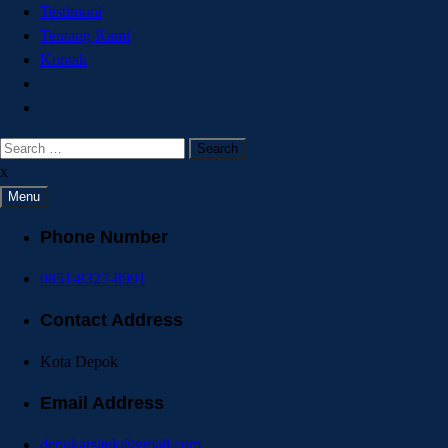
Testimoni
Tentang Kami
Kontak
x
Menu
Phone Number
0851-8327-8991
Contact Address
Kota Depok
Email Address
depokarsitek@gmail.com