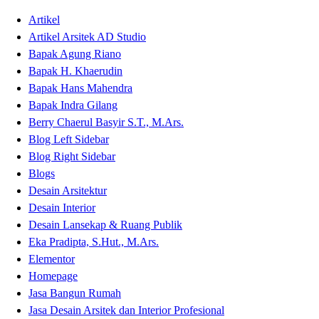
Artikel
Artikel Arsitek AD Studio
Bapak Agung Riano
Bapak H. Khaerudin
Bapak Hans Mahendra
Bapak Indra Gilang
Berry Chaerul Basyir S.T., M.Ars.
Blog Left Sidebar
Blog Right Sidebar
Blogs
Desain Arsitektur
Desain Interior
Desain Lansekap & Ruang Publik
Eka Pradipta, S.Hut., M.Ars.
Elementor
Homepage
Jasa Bangun Rumah
Jasa Desain Arsitek dan Interior Profesional