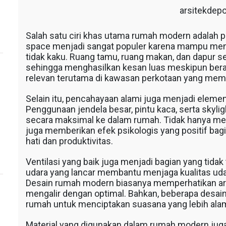
arsitekdep
Salah satu ciri khas utama rumah modern adalah 
space menjadi sangat populer karena mampu mencip
tidak kaku. Ruang tamu, ruang makan, dan dapur s
sehingga menghasilkan kesan luas meskipun berada
relevan terutama di kawasan perkotaan yang memil
Selain itu, pencahayaan alami juga menjadi elem
Penggunaan jendela besar, pintu kaca, serta sky
secara maksimal ke dalam rumah. Tidak hanya men
juga memberikan efek psikologis yang positif bag
hati dan produktivitas.
Ventilasi yang baik juga menjadi bagian yang tidak
udara yang lancar membantu menjaga kualitas udar
Desain rumah modern biasanya memperhatikan arah
mengalir dengan optimal. Bahkan, beberapa desai
rumah untuk menciptakan suasana yang lebih alam
Material yang digunakan dalam rumah modern jug