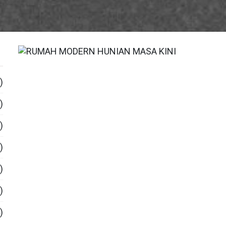
)
)
)
)
)
)
)