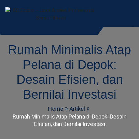
AD Studio – Jasa
AD Studio – Jasa Arsitek Profesional
Bersertifikasi
Arsitek Profesional
Rumah Minimalis Atap
Bersertifikasi
Pelana di Depok:
Desain Efisien, dan
Bernilai Investasi
Home
Artikel
Rumah Minimalis Atap Pelana di Depok: Desain
Efisien, dan Bernilai Investasi