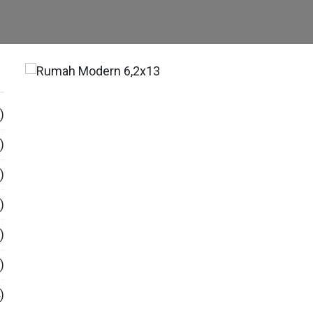
)
)
)
)
)
)
)