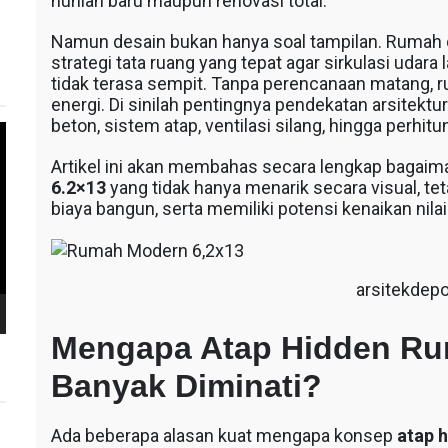
hunian baru maupun renovasi total.
Namun desain bukan hanya soal tampilan. Rumah
strategi tata ruang yang tepat agar sirkulasi udar
tidak terasa sempit. Tanpa perencanaan matang, r
energi. Di sinilah pentingnya pendekatan arsitektu
beton, sistem atap, ventilasi silang, hingga perhitu
Artikel ini akan membahas secara lengkap baga
6.2×13
yang tidak hanya menarik secara visual, teta
biaya bangun, serta memiliki potensi kenaikan nilai
arsitekdep
Mengapa Atap Hidden Ru
Banyak Diminati?
Ada beberapa alasan kuat mengapa konsep
atap 