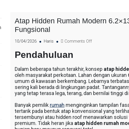
Atap Hidden Rumah Modern 6.2×13:
n
Fungsional
10/04/2026
Haris
Comments Off
Pendahuluan
Dalam beberapa tahun terakhir, konsep
atap hidd
oleh masyarakat perkotaan. Lahan dengan ukuran 6,
umum di kawasan berkembang. Lebarnya terbatas
sering kali berada di lingkungan padat. Tantanga
yang tetap terasa lega, terang, dan bernilai tinggi di
Banyak pemilik
rumah
menginginkan tampilan fasad
tertarik pada bentuk atap konvensional yang terli
tersembunyi atau hidden roof menawarkan solusi vi
premium. Tidak heran jika
atap hidden rumah mo