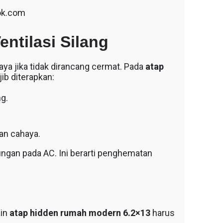
ok.com
ntilasi Silang
ya jika tidak dirancang cermat. Pada
atap
jib diterapkan:
g.
an cahaya.
ngan pada AC. Ini berarti penghematan
ain
atap hidden rumah modern 6.2×13
harus