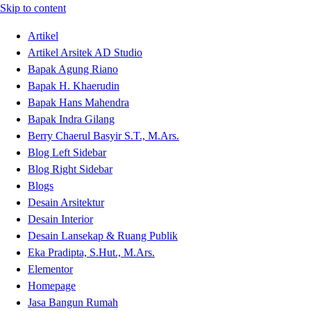
Skip to content
Artikel
Artikel Arsitek AD Studio
Bapak Agung Riano
Bapak H. Khaerudin
Bapak Hans Mahendra
Bapak Indra Gilang
Berry Chaerul Basyir S.T., M.Ars.
Blog Left Sidebar
Blog Right Sidebar
Blogs
Desain Arsitektur
Desain Interior
Desain Lansekap & Ruang Publik
Eka Pradipta, S.Hut., M.Ars.
Elementor
Homepage
Jasa Bangun Rumah