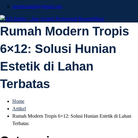
depokarsitek@gmail.com
AD Studio – Jasa
Rumah Modern Tropis
AD Studio – Jasa Arsitek Profesional Bersertifikasi
6×12: Solusi Hunian
Arsitek Profesional
Estetik di Lahan
Bersertifikasi
Terbatas
Home
Artikel
Rumah Modern Tropis 6×12: Solusi Hunian Estetik di Lahan
Terbatas