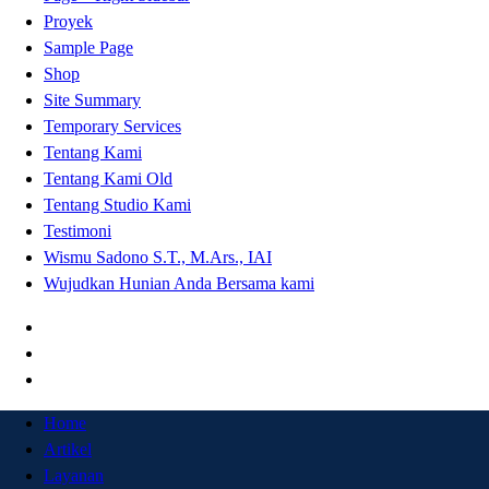
Proyek
Sample Page
Shop
Site Summary
Temporary Services
Tentang Kami
Tentang Kami Old
Tentang Studio Kami
Testimoni
Wismu Sadono S.T., M.Ars., IAI
Wujudkan Hunian Anda Bersama kami
Home
Artikel
Layanan