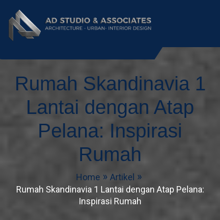
AD Studio – Jasa
AD Studio – Jasa Arsitek Profesional
Bersertifikasi
Rumah Skandinavia 1
Arsitek Profesional
Bersertifikasi
Lantai dengan Atap
Pelana: Inspirasi
Rumah
Home
Artikel
Rumah Skandinavia 1 Lantai dengan Atap Pelana:
Inspirasi Rumah