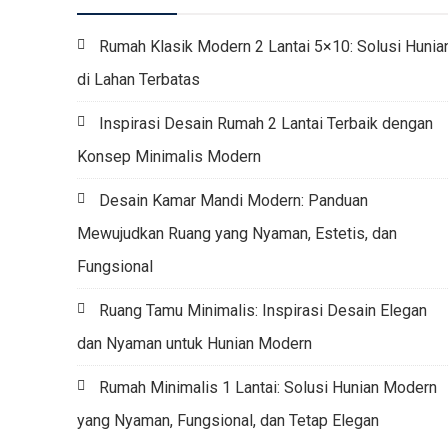
Rumah Klasik Modern 2 Lantai 5×10: Solusi Hunia
di Lahan Terbatas
Inspirasi Desain Rumah 2 Lantai Terbaik dengan
Konsep Minimalis Modern
Desain Kamar Mandi Modern: Panduan
Mewujudkan Ruang yang Nyaman, Estetis, dan
Fungsional
Ruang Tamu Minimalis: Inspirasi Desain Elegan
dan Nyaman untuk Hunian Modern
Rumah Minimalis 1 Lantai: Solusi Hunian Modern
yang Nyaman, Fungsional, dan Tetap Elegan