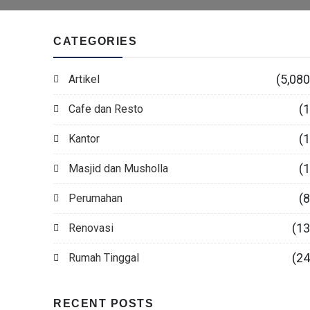
CATEGORIES
(5,080
Artikel
(1
Cafe dan Resto
(1
Kantor
(1
Masjid dan Musholla
(8
Perumahan
(13
Renovasi
(24
Rumah Tinggal
RECENT POSTS