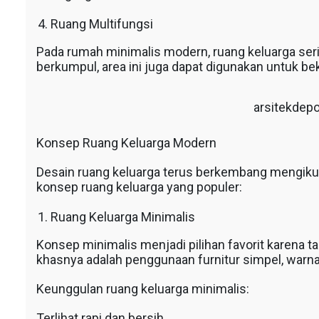
Ruang Multifungsi
Pada rumah minimalis modern, ruang keluarga serin
s
berkumpul, area ini juga dapat digunakan untuk bek
arsitekdep
Konsep Ruang Keluarga Modern
Desain ruang keluarga terus berkembang mengikuti
konsep ruang keluarga yang populer:
Ruang Keluarga Minimalis
Konsep minimalis menjadi pilihan favorit karena t
khasnya adalah penggunaan furnitur simpel, warna n
Keunggulan ruang keluarga minimalis:
Terlihat rapi dan bersih