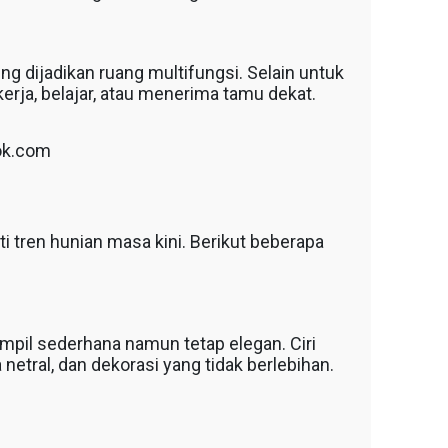
g dijadikan ruang multifungsi. Selain untuk
erja, belajar, atau menerima tamu dekat.
ok.com
 tren hunian masa kini. Berikut beberapa
ampil sederhana namun tetap elegan. Ciri
etral, dan dekorasi yang tidak berlebihan.