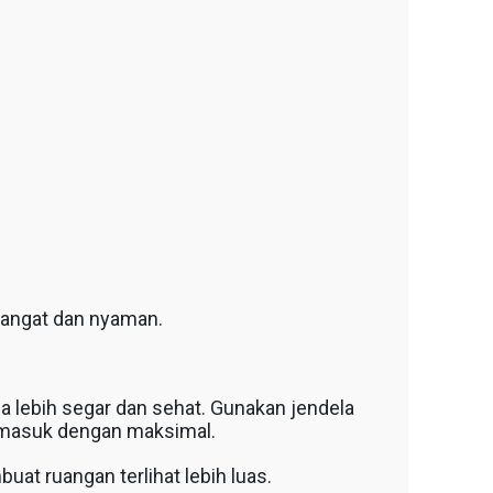
hangat dan nyaman.
 lebih segar dan sehat. Gunakan jendela
t masuk dengan maksimal.
at ruangan terlihat lebih luas.