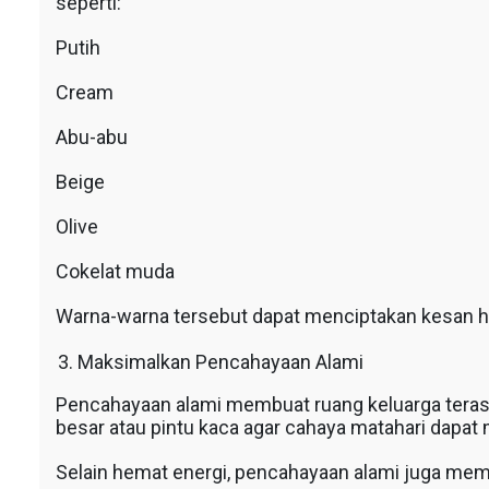
seperti:
Putih
Cream
Abu-abu
Beige
Olive
Cokelat muda
Warna-warna tersebut dapat menciptakan kesan 
Maksimalkan Pencahayaan Alami
Pencahayaan alami membuat ruang keluarga terasa
besar atau pintu kaca agar cahaya matahari dapa
Selain hemat energi, pencahayaan alami juga membu