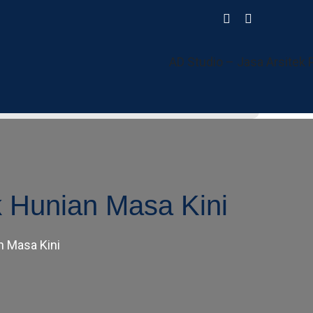
ct Address
Email Address
Depok
depokarsitek@gmail.com
kasi
 Hunian Masa Kini
 Masa Kini