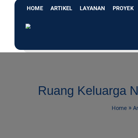
HOME
ARTIKEL
LAYANAN
PROYEK
Menu
AD Studio – Jasa Arsi
AD Studio – Jasa Arsitek Profesional Bersertif
Ruang Keluarga N
Home
Ar