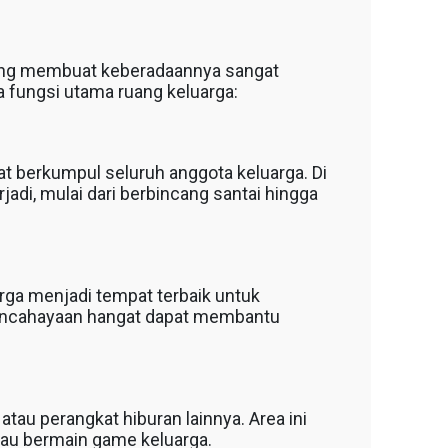
yang membuat keberadaannya sangat
 fungsi utama ruang keluarga:
t berkumpul seluruh anggota keluarga. Di
rjadi, mulai dari berbincang santai hingga
uarga menjadi tempat terbaik untuk
pencahayaan hangat dapat membantu
 atau perangkat hiburan lainnya. Area ini
tau bermain game keluarga.