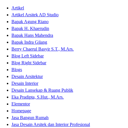
Skip
Artikel
to
Artikel Arsitek AD Studio
content
Bapak Agung Riano
Bapak H. Khaerudin
Bapak Hans Mahendra
Bapak Indra Gilang
Berry Chaerul Basyir S.T., M.Ars.
Blog Left Sidebar
Blog Right Sidebar
Blogs
Desain Arsitektur
Desain Interior
Desain Lansekap & Ruang Publik
Eka Pradipta, S.Hut., M.Ars.
Elementor
Homepage
Jasa Bangun Rumah
Jasa Desain Arsitek dan Interior Profesional