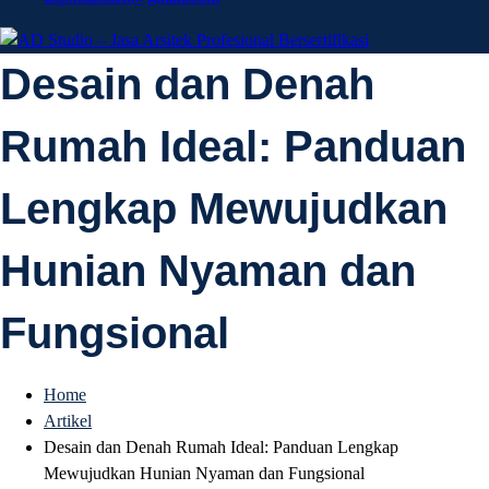
AD Studio – Jasa
Desain dan Denah
AD Studio – Jasa Arsitek Profesional Bersertifikasi
Rumah Ideal: Panduan
Arsitek Profesional
Lengkap Mewujudkan
Bersertifikasi
Hunian Nyaman dan
Fungsional
Home
Artikel
Desain dan Denah Rumah Ideal: Panduan Lengkap
Mewujudkan Hunian Nyaman dan Fungsional