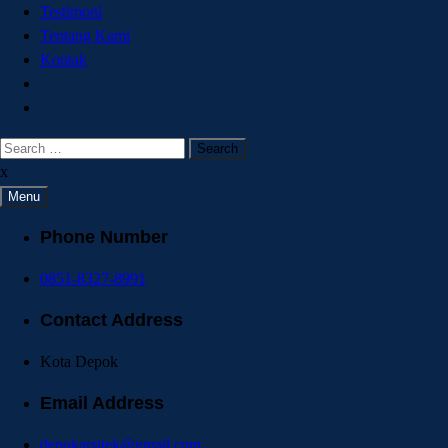
Testimoni
Tentang Kami
Kontak
Search
for:
x
Menu
Phone Number
0851-8327-8991
Contact Address
Kota Depok
Email Address
depokarsitek@gmail.com