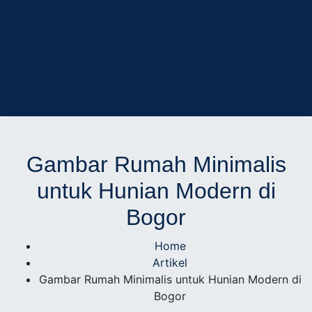
AD Studio – Jasa
AD Studio – Jasa Arsitek Profesional Bersertifikasi
Arsitek Profesional
Gambar Rumah Minimalis
untuk Hunian Modern di
Bersertifikasi
Bogor
Home
Artikel
Gambar Rumah Minimalis untuk Hunian Modern di
Bogor