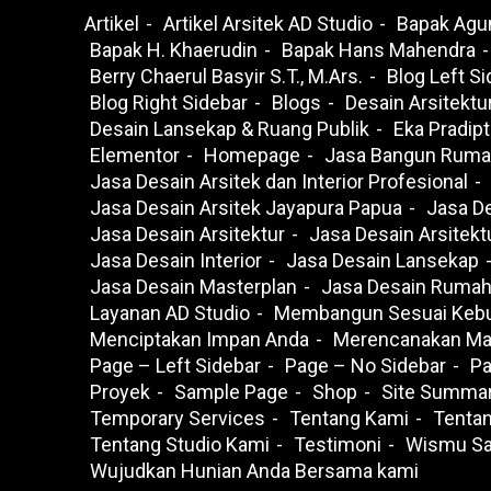
Artikel
Artikel Arsitek AD Studio
Bapak Agu
Bapak H. Khaerudin
Bapak Hans Mahendra
Berry Chaerul Basyir S.T., M.Ars.
Blog Left S
Blog Right Sidebar
Blogs
Desain Arsitektu
Desain Lansekap & Ruang Publik
Eka Pradipt
Elementor
Homepage
Jasa Bangun Rum
Jasa Desain Arsitek dan Interior Profesional
Jasa Desain Arsitek Jayapura Papua
Jasa De
Jasa Desain Arsitektur
Jasa Desain Arsitektu
Jasa Desain Interior
Jasa Desain Lansekap
Jasa Desain Masterplan
Jasa Desain Ruma
Layanan AD Studio
Membangun Sesuai Kebu
Menciptakan Impan Anda
Merencanakan Ma
Page – Left Sidebar
Page – No Sidebar
Pa
Proyek
Sample Page
Shop
Site Summa
Temporary Services
Tentang Kami
Tentan
Tentang Studio Kami
Testimoni
Wismu Sad
Wujudkan Hunian Anda Bersama kami