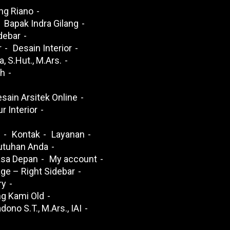
ng Riano
Bapak Indra Gilang
idebar
r
Desain Interior
a, S.Hut., M.Ars.
ah
sain Arsitek Online
r Interior
h
Kontak
Layanan
tuhan Anda
sa Depan
My account
ge – Right Sidebar
ry
g Kami Old
ono S.T., M.Ars., IAI