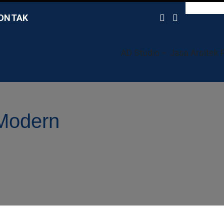
ONTAK
t Address
Email Address
pok
depokarsitek@gmail.com
kasi
Modern