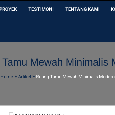
PROYEK
TESTIMONI
TENTANG KAMI
K
Phone Number
Contac
0851-8327-8991
Kota De
tek Profesional Bersertifi
ikasi
 Tamu Mewah Minimalis 
Home
Artikel
Ruang Tamu Mewah Minimalis Modern