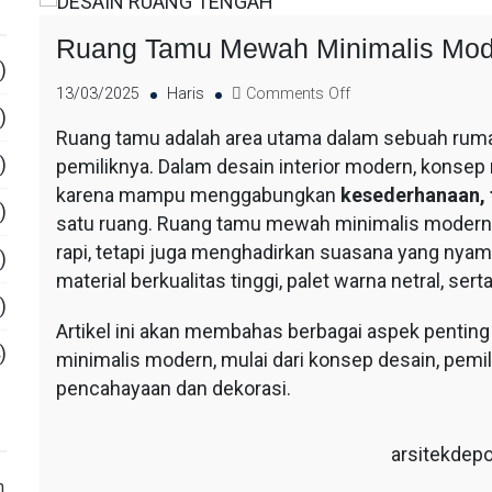
Ruang Tamu Mewah Minimalis Mod
)
13/03/2025
Haris
Comments Off
)
Ruang tamu adalah area utama dalam sebuah rum
)
pemiliknya. Dalam desain interior modern, konsep
karena mampu menggabungkan
kesederhanaan, f
)
satu ruang. Ruang tamu mewah minimalis modern 
rapi, tetapi juga menghadirkan suasana yang ny
)
material berkualitas tinggi, palet warna netral, se
)
Artikel ini akan membahas berbagai aspek penti
)
minimalis modern, mulai dari konsep desain, pemili
pencahayaan dan dekorasi.
arsitekdep
n